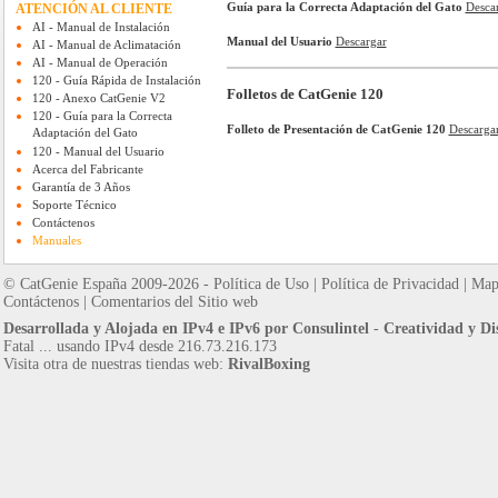
Guía para la Correcta Adaptación del Gato
Desca
ATENCIÓN AL CLIENTE
AI - Manual de Instalación
Manual del Usuario
Descargar
AI - Manual de Aclimatación
AI - Manual de Operación
120 - Guía Rápida de Instalación
Folletos de CatGenie 120
120 - Anexo CatGenie V2
120 - Guía para la Correcta
Folleto de Presentación de CatGenie 120
Descargar
Adaptación del Gato
120 - Manual del Usuario
Acerca del Fabricante
Garantía de 3 Años
Soporte Técnico
Contáctenos
Manuales
© CatGenie España 2009-2026 -
Política de Uso
|
Política de Privacidad
|
Mapa
Contáctenos
|
Comentarios del Sitio web
Desarrollada y Alojada en IPv4 e IPv6 por Consulintel
-
Creatividad y D
Fatal ... usando IPv4 desde 216.73.216.173
Visita otra de nuestras tiendas web:
RivalBoxing