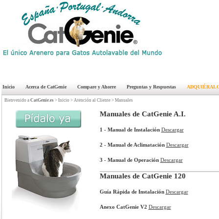
Inicio
Acerca de CatGenie
Compare y Ahorre
Preguntas y Respuestas
ADQUIÉRAL
Bienvenido a
CatGenie.es
>
Inicio
> Atención al Cliente >
Manuales
Manuales de CatGenie A.I.
1 - Manual de Instalación
Descargar
2 - Manual de Aclimatación
Descargar
3 - Manual de Operación
Descargar
Manuales de CatGenie 120
Guía Rápida de Instalación
Descargar
Anexo CatGenie V2
Descargar