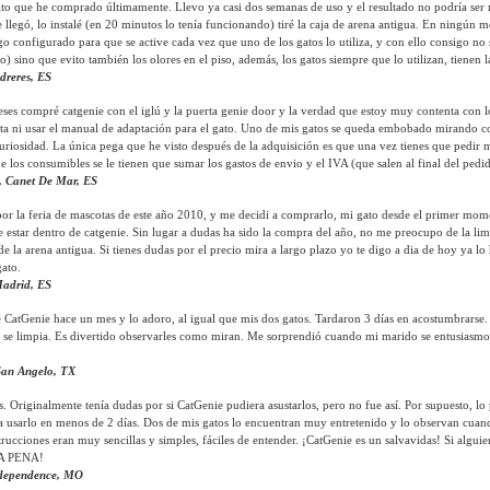
to que he comprado últimamente. Llevo ya casi dos semanas de uso y el resultado no podría ser m
llegó, lo instalé (en 20 minutos lo tenía funcionando) tiré la caja de arena antigua. En ningún m
go configurado para que se active cada vez que uno de los gatos lo utiliza, y con ello consigo no 
o) sino que evito también los olores en el piso, además, los gatos siempre que lo utilizan, tienen
dreres, ES
es compré catgenie con el iglú y la puerta genie door y la verdad que estoy muy contenta con lo
lta ni usar el manual de adaptación para el gato. Uno de mis gatos se queda embobado mirando c
riosidad. La única pega que he visto después de la adquisición es que una vez tienes que pedir
de los consumibles se le tienen que sumar los gastos de envio y el IVA (que salen al final del pedid
, Canet De Mar, ES
or la feria de mascotas de este año 2010, y me decidi a comprarlo, mi gato desde el primer mom
 estar dentro de catgenie. Sin lugar a dudas ha sido la compra del año, no me preocupo de la li
 de la arena antigua. Si tienes dudas por el precio mira a largo plazo yo te digo a dia de hoy ya l
gato.
Madrid, ES
CatGenie hace un mes y lo adoro, al igual que mis dos gatos. Tardaron 3 días en acostumbrarse. Pe
se limpia. Es divertido observarles como miran. Me sorprendió cuando mi marido se entusiasmo 
 San Angelo, TX
. Originalmente tenía dudas por si CatGenie pudiera asustarlos, pero no fue así. Por supuesto, lo
usarlo en menos de 2 días. Dos de mis gatos lo encuentran muy entretenido y lo observan cuand
strucciones eran muy sencillas y simples, fáciles de entender. ¡CatGenie es un salvavidas! Si algu
A PENA!
ndependence, MO