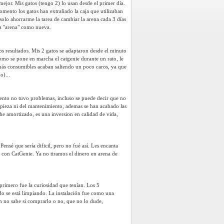
ejor. Mis gatos (tengo 2) lo usan desde el primer día.
omento los gatos han extrañado la caja que utilizaban
solo ahorrarme la tarea de cambiar la arena cada 3 días
 la "arena" como nueva.
s resultados. Mis 2 gatos se adaptaron desde el minuto
omo se pone en marcha el catgenie durante un rato, le
 más consumibles acaban saliendo un poco caros, ya que
o)...
ento no tuvo problemas, incluso se puede decir que no
mpieza ni del mantenimiento, ademas se han acabado las
o he amortizado, es una inversion en calidad de vida,
nsé que sería dificil, pero no fué así. Les encanta
con CatGenie. Ya no tiramos el dinero en arena de
 primero fue la curiosidad que tenían. Los 5
o se está limpiando. La instalación fue como una
ien no sabe si comprarlo o no, que no lo dude,