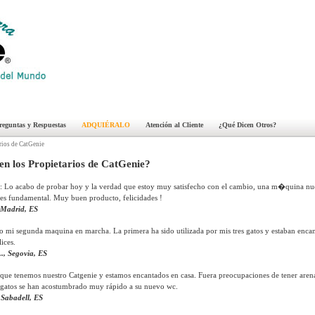
reguntas y Respuestas
ADQUIÉRALO
Atención al Cliente
¿Qué Dicen Otros?
rios de CatGenie
n los Propietarios de CatGenie?
.: Lo acabo de probar hoy y la verdad que estoy muy satisfecho con el cambio, una m�quina nu
es fundamental. Muy buen producto, felicidades !
 Madrid, ES
 mi segunda maquina en marcha. La primera ha sido utilizada por mis tres gatos y estaban encan
lices.
, Segovia, ES
que tenemos nuestro Catgenie y estamos encantados en casa. Fuera preocupaciones de tener aren
s gatos se han acostumbrado muy rápido a su nuevo wc.
 Sabadell, ES