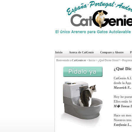
Inicio
Acerca de CatGenie
Compare y Ahorre
P
Bienvenido a
CatGenie.es
>
Inicio
>
¿Qué Dicen Otros?
>
Propieta
¿Qué Dice
CatGenie A.I
desde la App 
Maverick F.,
Hoy he puesto
Ellos están fe
M� Teresa L.
Hace un mes 
Nuestros tre
Estefania L.,