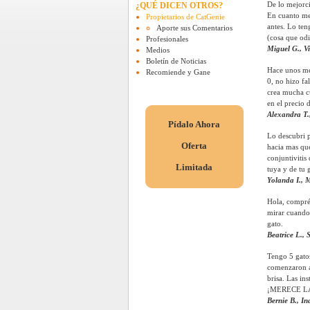
De lo mejorci
¿QUÉ DICEN OTROS?
En cuanto me 
Propietarios de CatGenie
antes. Lo ten
Aporte sus Comentarios
(cosa que odi
Profesionales
Miguel G., Vi
Medios
Boletín de Noticias
Hace unos mes
Recomiende y Gane
0, no hizo fa
crea mucha cu
en el precio 
Alexandra T.
Pídalo Ahora
Lo descubri p
Oferta
hacia mas que
conjuntivitis
Limitada
tuya y de tu 
Yolanda I., 
Hola, compré 
mirar cuando 
gato.
Beatrice L.,
Tengo 5 gatos
comenzaron a 
brisa. Las in
¡MERECE L
Bernie B., I