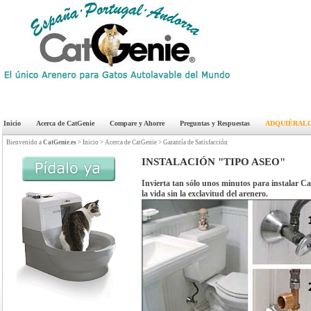
Inicio
Acerca de CatGenie
Compare y Ahorre
Preguntas y Respuestas
ADQUIÉRAL
Bienvenido a
CatGenie.es
>
Inicio
> Acerca de CatGenie >
Garantía de Satisfacción
INSTALACIÓN "TIPO ASEO"
Invierta tan sólo unos minutos para instalar Cat
la vida sin la exclavitud del arenero.