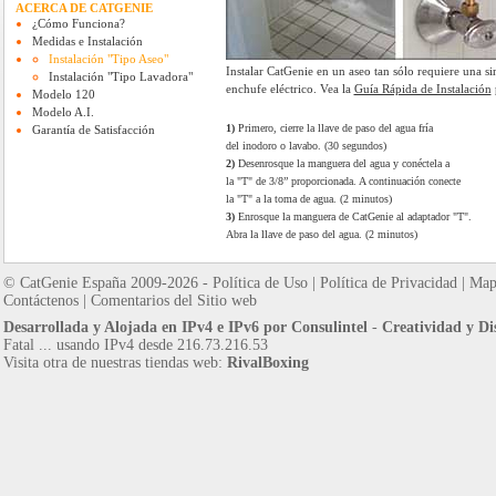
ACERCA DE CATGENIE
¿Cómo Funciona?
Medidas e Instalación
Instalación "Tipo Aseo"
Instalar CatGenie en un aseo tan sólo requiere una 
Instalación "Tipo Lavadora"
enchufe eléctrico. Vea la
Guía Rápida de Instalación
Modelo 120
Modelo A.I.
1)
Primero, cierre la llave de paso del agua fría
Garantía de Satisfacción
del inodoro o lavabo. (30 segundos)
2)
Desenrosque la manguera del agua y conéctela a
la "T" de 3/8” proporcionada. A continuación conecte
la "T" a la toma de agua. (2 minutos)
3)
Enrosque la manguera de CatGenie al adaptador "T".
Abra la llave de paso del agua. (2 minutos)
© CatGenie España 2009-2026 -
Política de Uso
|
Política de Privacidad
|
Mapa
Contáctenos
|
Comentarios del Sitio web
Desarrollada y Alojada en IPv4 e IPv6 por Consulintel
-
Creatividad y D
Fatal ... usando IPv4 desde 216.73.216.53
Visita otra de nuestras tiendas web:
RivalBoxing